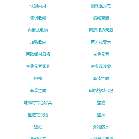
住辦兩用
個性混搭宅
傢俱收藏
儲藏空間
內嵌式收納
兩層樓透天厝
加強收納
南方松實木
南歐鄉村風格
古典元素
古典元素家具
古典風沙發
吧檯
商務空間
商業空間
喇趴造型吊燈
地鄉村特色家具
壁爐
壁爐電視牆
壁癌
壁紙
外牆防水