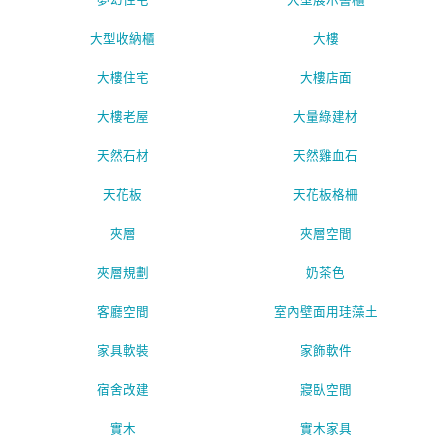
夢幻住宅
大型展示書櫃
大型收納櫃
大樓
大樓住宅
大樓店面
大樓老屋
大量綠建材
天然石材
天然雞血石
天花板
天花板格柵
夾層
夾層空間
夾層規劃
奶茶色
客廳空間
室內壁面用珪藻土
家具軟裝
家飾軟件
宿舍改建
寢臥空間
實木
實木家具