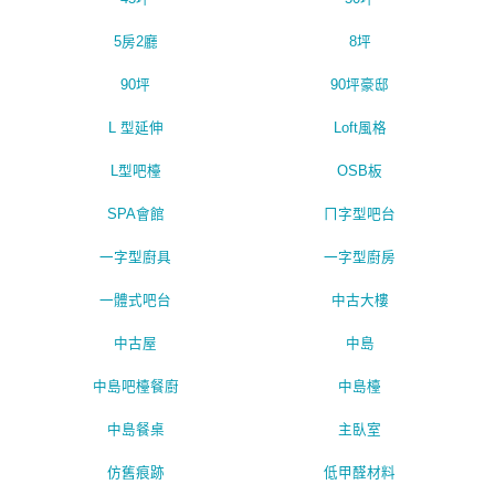
5房2廳
8坪
90坪
90坪豪邸
L 型延伸
Loft風格
L型吧檯
OSB板
SPA會館
ㄇ字型吧台
一字型廚具
一字型廚房
一體式吧台
中古大樓
中古屋
中島
中島吧檯餐廚
中島檯
中島餐桌
主臥室
仿舊痕跡
低甲醛材料